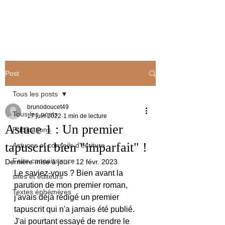
Ecrire et publier : les conseils de
Bruno
Post
Tous les posts
brunodoucet49
Tous les posts
17 juin 2022
1 min de lecture
Astuce 1 : Un premier
Publications
tapuscrit bien "imparfait" !
Astuces et conseils d'écriture
Faire connaissance
Dernière mise à jour :
12 févr. 2023
Le saviez-vous ? Bien avant la 
sites et éditeurs
parution de mon premier roman, 
Textes éphémères
j'avais déjà rédigé un premier 
tapuscrit qui n'a jamais été publié. 
J'ai pourtant essayé de rendre le 