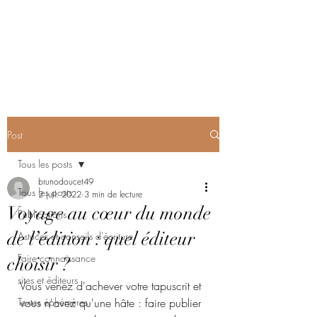
Ecrire et publier : les
conseils de Bruno
Post
Tous les posts
brunodoucet49
Tous les posts
2 juil. 2022
3 min de lecture
Voyage au cœur du monde
Publications
de l’édition : quel éditeur
Astuces et conseils d'écriture
Faire connaissance
choisir ?
sites et éditeurs
Vous venez d'achever votre tapuscrit et 
Textes éphémères
vous n'avez qu'une hâte : faire publier 