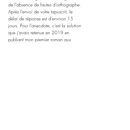
de l’absence de fautes d’orthographe. 
Après l’envoi de votre tapuscrit, le 
délai de réponse est d’environ 15 
jours. Pour l’anecdote, c’est la solution 
que j’avais retenue en 2019 en 
publiant mon premier roman aux 
éditions du net.
Les éditeurs en ligne : 
Certains éditeurs 
vous proposent d’éditer gratuitement 
votre tapuscrit au format numérique. 
C’est une offre que je ne maîtrise pas, 
mais sachez qu’elle existe si vous 
n’êtes pas spécialement attaché au 
principe d’une édition au format 
papier.
sites et éditeurs